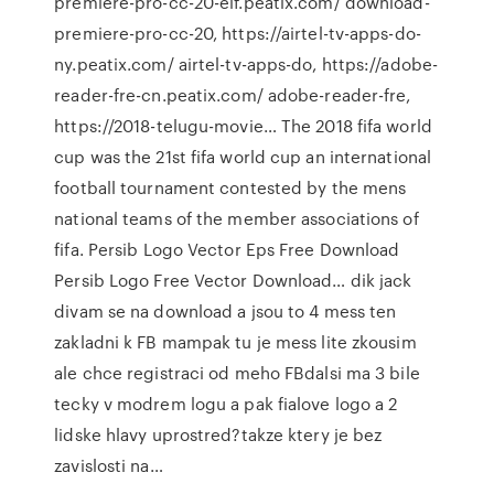
premiere-pro-cc-20-eif.peatix.com/ download-
premiere-pro-cc-20, https://airtel-tv-apps-do-
ny.peatix.com/ airtel-tv-apps-do, https://adobe-
reader-fre-cn.peatix.com/ adobe-reader-fre,
https://2018-telugu-movie… The 2018 fifa world
cup was the 21st fifa world cup an international
football tournament contested by the mens
national teams of the member associations of
fifa. Persib Logo Vector Eps Free Download
Persib Logo Free Vector Download… dik jack
divam se na download a jsou to 4 mess ten
zakladni k FB mampak tu je mess lite zkousim
ale chce registraci od meho FBdalsi ma 3 bile
tecky v modrem logu a pak fialove logo a 2
lidske hlavy uprostred?takze ktery je bez
zavislosti na…