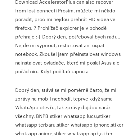
Download AcceleratorPlus can also recover
from lost connecti Prosím, můžete mi někdo
poradit, proč mi nejdou přehrát HD videa ve
firefoxu ? Prohlížeč explorer je v pohodě
přehraje :-[ Dobrý den, potřeboval bych radu..
Nejde mi vypnout, restartovat ani uspat
notebook. Zkoušel jsem přeinstalovat windows
nainstalovat ovladače, které mi poslal Asus ale
pořád nic.. Když počítač zapnu a
Dobrý den, stává se mi poměrně často, že mi
zprávy na mobil nechodí, teprve když sama
WhatsApp otevřu, tak zprávy dojdou naráz
všechny. BNPB stiker whatsapp lucu,stiker
whatsapp terbaru,stiker whatsapp iphone,stiker
whatsapp anime,stiker whatsapp apk,stiker